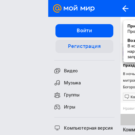
При
Войти
Про
Во
Регистрация
В к
нар
зап
Празд
Видео
В ночь
митро
Музыка
Богоро
Группы
К
Игры
Нравит
Компьютерная версия
Комм