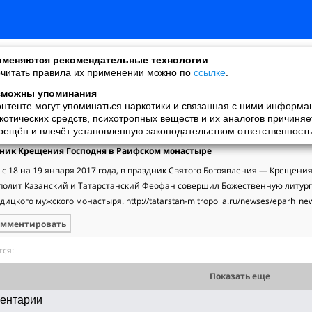
меняются рекомендательные технологии
читать правила их применении можно по
ссылке
.
зможны упоминания
онтенте могут упоминаться наркотики и связанная с ними информа
*** ★ Veni, vidi, vici ★
котических средств, психотропных веществ и их аналогов причиняе
добавила видео
рещён и влечёт установленную законодательством ответственность
21.01.2017
ник Крещения Господня в Раифском монастыре
 с 18 на 19 января 2017 года, в праздник Святого Богоявления — Крещения 
полит Казанский и Татарстанский Феофан совершил Божественную литурги
дицкого мужского монастыря. http://tatarstan-mitropolia.ru/newses/eparh_n
омментировать
ся:
Показать еще
ентарии