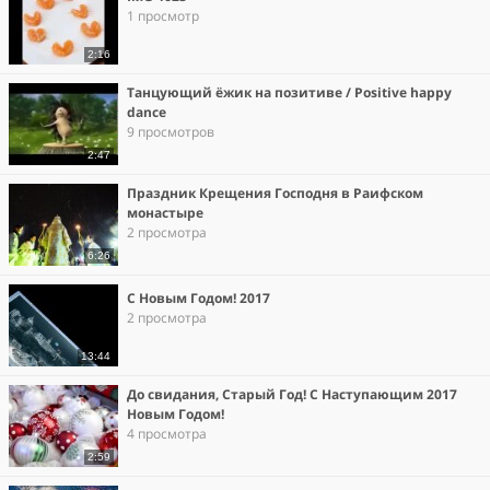
1 просмотр
2:16
Танцующий ёжик на позитиве / Positive happy
dance
9 просмотров
2:47
Праздник Крещения Господня в Раифском
монастыре
2 просмотра
6:26
С Новым Годом! 2017
2 просмотра
13:44
До свидания, Старый Год! С Наступающим 2017
Новым Годом!
4 просмотра
2:59