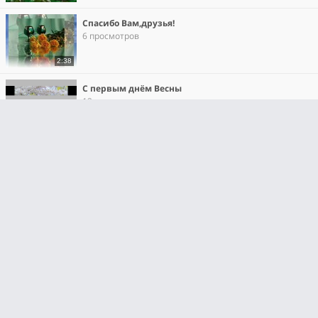
Спасибо Вам,друзья!
6 просмотров
2:38
С первым днём Весны
13 просмотров
3:18
Песня про малину,подарок друзьям!
7 просмотров
7:03
Ты мой лучший друг...
2 просмотра
1:25
Валентинки1
1 просмотр