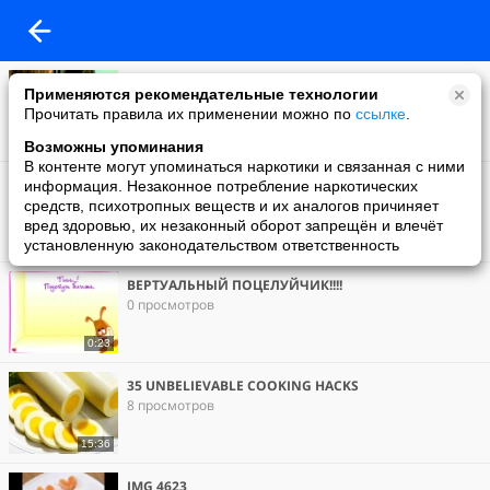
А что это за девочка?
Применяются рекомендательные технологии
186 просмотров
Прочитать правила их применении можно по
ссылке
.
3:31
Возможны упоминания
В контенте могут упоминаться наркотики и связанная с ними
парня в интернете полюбила я
информация. Незаконное потребление наркотических
1 просмотр
средств, психотропных веществ и их аналогов причиняет
вред здоровью, их незаконный оборот запрещён и влечёт
установленную законодательством ответственность
1:48
ВЕРТУАЛЬНЫЙ ПОЦЕЛУЙЧИК!!!!
0 просмотров
0:23
35 UNBELIEVABLE COOKING HACKS
8 просмотров
15:36
IMG 4623