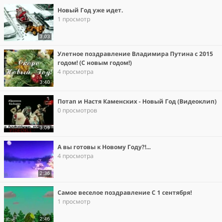
Новый Год уже идет.
1 просмотр
3:03
Улетное поздравление Владимира Путина с 2015
годом! (С новым годом!)
4 просмотра
3:40
Потап и Настя Каменских - Новый Год (Видеоклип)
0 просмотров
3:09
А вы готовы к Новому Году?!...
4 просмотра
2:36
Самое веселое поздравление С 1 сентября!
1 просмотр
2:46