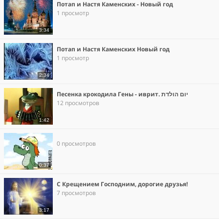
Потап и Настя Каменских - Новый год
1 просмотр
3:34
Потап и Настя Каменских Новый год
1 просмотр
2:34
Песенка крокодила Гены - иврит. יום הולדת
12 просмотров
1:42
0 просмотров
0:37
С Крещением Господним, дорогие друзья!
7 просмотров
3:17