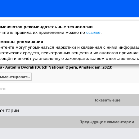
меняются рекомендательные технологии
читать правила их применении можно по
ссылке
.
зможны упоминания
онтенте могут упоминаться наркотики и связанная с ними информа
Vassil
котических средств, психотропных веществ и их аналогов причиняе
добавил видео
рещён и влечёт установленную законодательством ответственность
13.07.2023
a - Antonin Dvorak (Dutch National Opera, Amsterdam; 2023)
омментировать
ся:
Показать еще
ентарии
Предыдущие комментарии