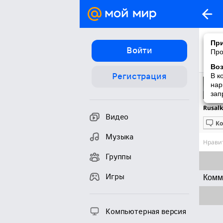
При
Войти
Про
Во
Регистрация
В к
нар
зап
Rusalk
Видео
К
Музыка
Нравит
Группы
Игры
Комм
Компьютерная версия