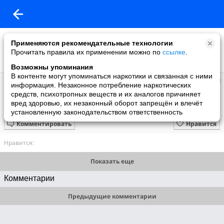
Применяются рекомендательные технологии
Прочитать правила их применении можно по
ссылке
.
Возможны упоминания
В контенте могут упоминаться наркотики и связанная с ними
Vassil
информация. Незаконное потребление наркотических
добавил видео
средств, психотропных веществ и их аналогов причиняет
20.09.2023
вред здоровью, их незаконный оборот запрещён и влечёт
Раймонда - Александр Глазунов (пост. Рудольф Нуреев; ONP, 2009)
установленную законодательством ответственность
Комментировать
Нравится
Нравится:
Показать еще
Комментарии
Предыдущие комментарии