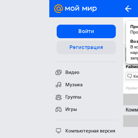
При
Войти
Про
Во
Регистрация
В к
нар
зап
Раймон
Видео
К
Музыка
Нравит
Группы
Игры
Комм
Компьютерная версия