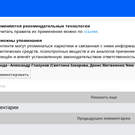
меняются рекомендательные технологии
читать правила их применении можно по
ссылке
.
зможны упоминания
онтенте могут упоминаться наркотики и связанная с ними информа
Vassil
котических средств, психотропных веществ и их аналогов причиняе
добавил видео
рещён и влечёт установленную законодательством ответственность
29.11.2023
да - Александр Глазунов (Светлана Захарова, Денис Матвиенко; New Na
омментировать
ся:
Показать еще
ентарии
Предыдущие комментарии