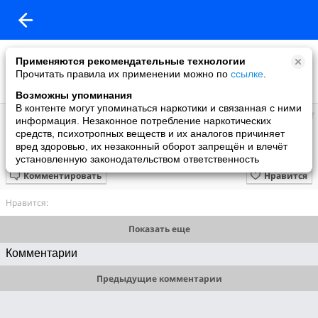
Применяются рекомендательные технологии
Прочитать правила их применении можно по
ссылке
.
Возможны упоминания
В контенте могут упоминаться наркотики и связанная с ними
ARVYDAS
информация. Незаконное потребление наркотических
добавил видео
средств, психотропных веществ и их аналогов причиняет
21.08.2023
вред здоровью, их незаконный оборот запрещён и влечёт
Лист. Трансцендентные этюды. Исп. Вадим Холоденко
установленную законодательством ответственность
Комментировать
Нравится
Нравится:
Показать еще
Комментарии
Предыдущие комментарии