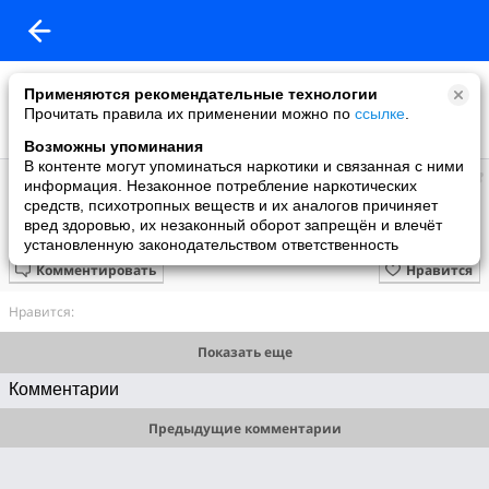
Применяются рекомендательные технологии
Прочитать правила их применении можно по
ссылке
.
Возможны упоминания
В контенте могут упоминаться наркотики и связанная с ними
ARVYDAS
информация. Незаконное потребление наркотических
добавил видео
средств, психотропных веществ и их аналогов причиняет
08.01.2022
вред здоровью, их незаконный оборот запрещён и влечёт
Franz Liszt - Works for Violin and Piano
установленную законодательством ответственность
Комментировать
Нравится
Нравится:
Показать еще
Комментарии
Предыдущие комментарии