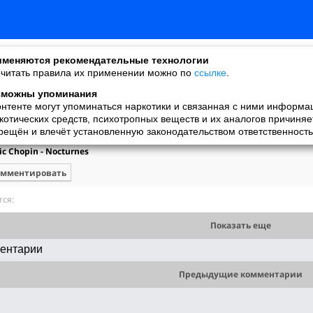
меняются рекомендательные технологии
читать правила их применении можно по
ссылке
.
зможны упоминания
онтенте могут упоминаться наркотики и связанная с ними информа
ARVYDAS
котических средств, психотропных веществ и их аналогов причиняе
добавил видео
рещён и влечёт установленную законодательством ответственность
08.01.2022
ic Chopin - Nocturnes
омментировать
ся:
Показать еще
ентарии
Предыдущие комментарии