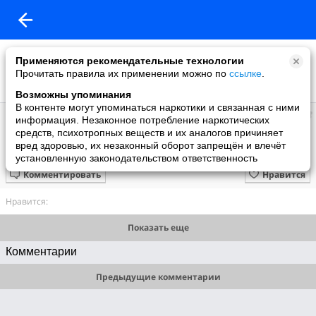
Применяются рекомендательные технологии
Прочитать правила их применении можно по
ссылке
.
Возможны упоминания
В контенте могут упоминаться наркотики и связанная с ними
Людмила
информация. Незаконное потребление наркотических
добавила видео
средств, психотропных веществ и их аналогов причиняет
09.10.2023
вред здоровью, их незаконный оборот запрещён и влечёт
1944 "Сильва"./ Имре Кальман/ (ф/ оперетта)
установленную законодательством ответственность
Комментировать
Нравится
Нравится:
Показать еще
Комментарии
Предыдущие комментарии