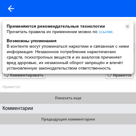
Применяются рекомендательные технологии
Прочитать правила их применении можно по
ссылке
.
Возможны упоминания
В контенте могут упоминаться наркотики и связанная с ними
Людмила
информация. Незаконное потребление наркотических
добавила видео
средств, психотропных веществ и их аналогов причиняет
29.08.2016
вред здоровью, их незаконный оборот запрещён и влечёт
Одесская народная . Семь-сорок..
установленную законодательством ответственность
Комментировать
Нравится
Нравится:
Показать еще
Комментарии
Предыдущие комментарии