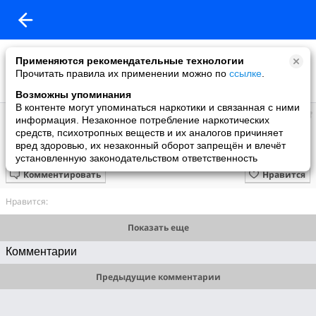
Применяются рекомендательные технологии
Прочитать правила их применении можно по
ссылке
.
Возможны упоминания
В контенте могут упоминаться наркотики и связанная с ними
Людмила
информация. Незаконное потребление наркотических
добавила видео
средств, психотропных веществ и их аналогов причиняет
07.02.2019
вред здоровью, их незаконный оборот запрещён и влечёт
Каминный гость (2013) Мелодрама
установленную законодательством ответственность
Комментировать
Нравится
Нравится:
Показать еще
Комментарии
Предыдущие комментарии