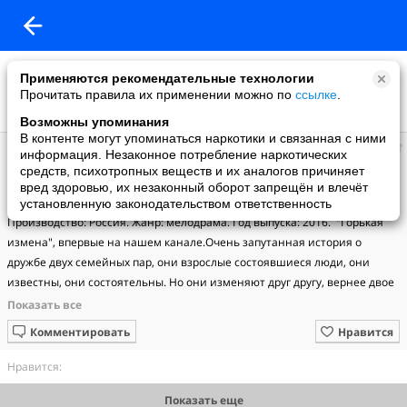
Применяются рекомендательные технологии
Прочитать правила их применении можно по
ссылке
.
Возможны упоминания
В контенте могут упоминаться наркотики и связанная с ними
Людмила
информация. Незаконное потребление наркотических
добавила видео
средств, психотропных веществ и их аналогов причиняет
06.10.2021
вред здоровью, их незаконный оборот запрещён и влечёт
Горькая измена (2016)
установленную законодательством ответственность
Производство: Россия. Жанр: мелодрама. Год выпуска: 2016.  "Горькая 
измена", впервые на нашем канале.Очень запутанная история о 
дружбе двух семейных пар, они взрослые состоявшиеся люди, они 
известны, они состоятельны. Но они изменяют друг другу, вернее двое 
из них.Любовники тщательно скрывают свои отношения, так что их 
половинки даже не догадываются об этом.Тогда герои мелодрамы 
Комментировать
Нравится
решают сами признаться своим супругам, девушка все рассказывает 
мужу, а парень останавливается в последний момент.Русские 
Нравится:
мелодрамы 2016 и новинки прошлых лет здесь: 
Показать еще
https://www.youtube.com/cha...