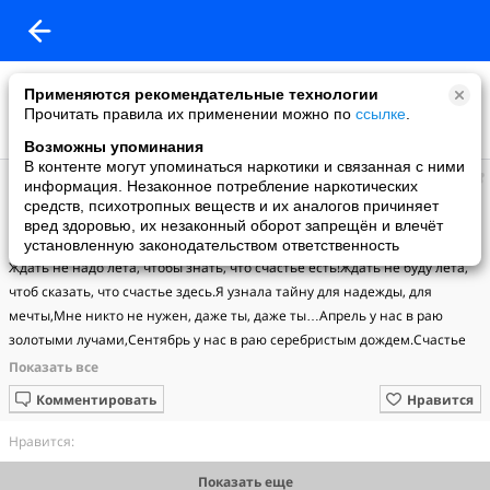
Применяются рекомендательные технологии
Прочитать правила их применении можно по
ссылке
.
Возможны упоминания
В контенте могут упоминаться наркотики и связанная с ними
.
информация. Незаконное потребление наркотических
добавила видео
средств, психотропных веществ и их аналогов причиняет
09.03.2011
вред здоровью, их незаконный оборот запрещён и влечёт
Ирина Богушевская - У нас в раю.
установленную законодательством ответственность
Ждать не надо лета, чтобы знать, что счастье есть!Ждать не буду лета, 
чтоб сказать, что счастье здесь.Я узнала тайну для надежды, для 
мечты,Мне никто не нужен, даже ты, даже ты…Апрель у нас в раю 
золотыми лучами,Сентябрь у нас в раю серебристым дождем.Счастье 
нам дано и в любви и в печали,Оно со мной в тот миг, что я плачу о 
нем…Будь благословенным детский смех у нас в раю,Вешнее цветенье 
Комментировать
Нравится
и первый снег у нас в раю,Верность и измена, боль и страсть, и тьма, и 
свет,Всё здесь есть, вот только говорят, что смерти нет.Июль у нас в 
Нравится:
раю сыпет звезды ночами, Ноябрь у нас в раю плачет ночью и 
Показать еще
днем.Счастье нам дано то в любви, то в печалиОно со мной в тот в миг, 