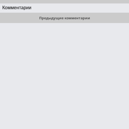
что я плачу о нем…Молча смотрит бездна на летящие огни,Ах, Отец 
Комментарии
небесный, ты спаси, ты сохрани.У черты последней жизни вечной на 
краюЯ скажу, я скажу, я скажу: «Оставь меня в раю, у нас в раю!»Ведь 
Предыдущие комментарии
там опять весна расплескалась ручьями,Ведь там опять зима с этим 
белым огнем,Оставь меня в раю  средь любви и печалиЯ все тебе спою, 
что узнаю о нем…