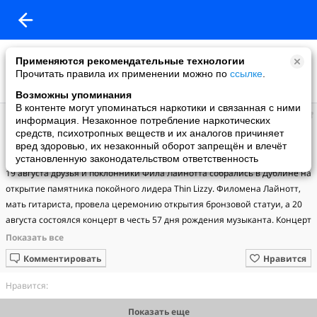
Применяются рекомендательные технологии
Прочитать правила их применении можно по
ссылке
.
Возможны упоминания
В контенте могут упоминаться наркотики и связанная с ними
Владимир
информация. Незаконное потребление наркотических
добавил видео
средств, психотропных веществ и их аналогов причиняет
31.10.2015
вред здоровью, их незаконный оборот запрещён и влечёт
Gary Moore & Friends: ★ One Night In Dublin (2005)
установленную законодательством ответственность
19 августа друзья и поклонники Фила Лайнотта собрались в Дублине на 
открытие памятника покойного лидера Thin Lizzy. Филомена Лайнотт, 
мать гитариста, провела церемонию открытия бронзовой статуи, а 20 
августа состоялся концерт в честь 57 дня рождения музыканта. Концерт 
прошел при участии бывших членов Thin Lizzy - Гари Мура, Скотта 
Горэма, Эрика Белла, Брайана Дауни и Брайана Робертсона. Гари Мур 
Комментировать
Нравится
(Gary Moore) - один из наиболее известных и любимых слушателями 
рок-гитаристов. Его плодотворная творческая карьера насчитывает уже 
Нравится:
более 30-ти лет. Участник нескольких знаменитых рок-бэндов (среди 
Показать еще
которых - Thin Lizzy, Colosseum II и Skid Row), с которыми он работал в 70-