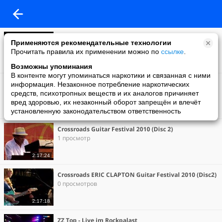
Earth Wind and Fire In Concert 1981
Применяются рекомендательные технологии
0 просмотров
Прочитать правила их применении можно по
ссылке
.
58:35
Возможны упоминания
В контенте могут упоминаться наркотики и связанная с ними
STANLEY JORDAN Trio. live in Paris. 2007 (ultimate full
информация. Незаконное потребление наркотических
version)
средств, психотропных веществ и их аналогов причиняет
0 просмотров
вред здоровью, их незаконный оборот запрещён и влечёт
установленную законодательством ответственность
1:45:19
Crossroads Guitar Festival 2010 (Disc 2)
1 просмотр
2:17:24
Crossroads ERIC CLAPTON Guitar Festival 2010 (Disc2)
0 просмотров
2:17:18
ZZ Top - Live im Rockpalast