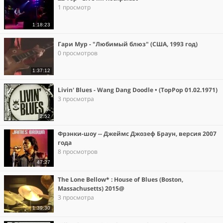
1 просмотр
1:18:23
Гари Мур - "Любимый блюз" (США, 1993 год)
0 просмотров
1:37:12
Livin' Blues - Wang Dang Doodle • (TopPop 01.02.1971)
3 просмотра
2:52
Фрэнки-шоу -- Джеймс Джозеф Браун, версия 2007
года
8 просмотров
47:27
The Lone Bellow* : House of Blues (Boston,
Massachusetts) 2015@
3 просмотра
1:39:30