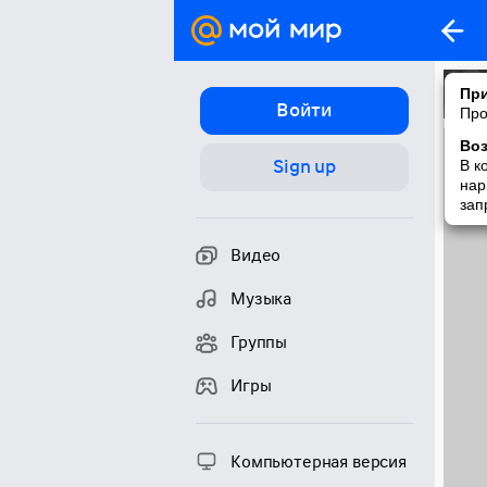
При
Войти
Про
Во
Sign up
В к
нар
зап
Видео
Музыка
Группы
Игры
Компьютерная версия