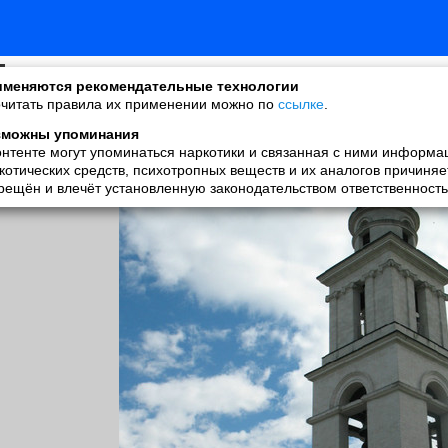
Марина Матвеева
меняются рекомендательные технологии
added a photo
читать правила их применении можно по
ссылке
.
23 Jul в 17:38
зможны упоминания
онтенте могут упоминаться наркотики и связанная с ними информа
котических средств, психотропных веществ и их аналогов причиняе
рещён и влечёт установленную законодательством ответственность