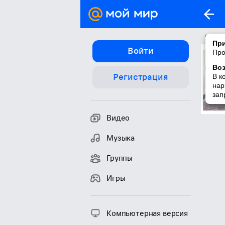
с др
При
Войти
Про
Во
Регистрация
В к
нар
зап
Видео
Музыка
Группы
Игры
Компьютерная версия