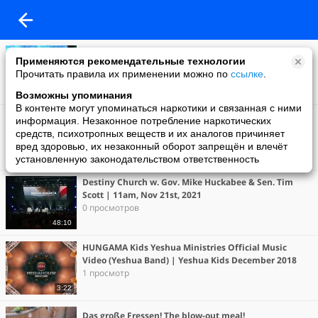
The Holy Spirit And His Gifts Part 1 | Pastor Bayless
Применяются рекомендательные технологии
Conley | Cottonwood Church
Прочитать правила их применении можно по
ссылке
.
0 просмотров
49:15
Возможны упоминания
В контенте могут упоминаться наркотики и связанная с ними
Евгений Пересветов "Медленный Бог" | Evgeny
информация. Незаконное потребление наркотических
Peresvetov "God who is slow to answer"
средств, психотропных веществ и их аналогов причиняет
4 просмотра
вред здоровью, их незаконный оборот запрещён и влечёт
установленную законодательством ответственность
49:48
Destiny Church w. Gov. Mike Huckabee & Sen. Tim
Scott | 11am, Nov 21st, 2021
0 просмотров
48:10
HUNGAMA Kids Yeshua Ministries Official Music
Video (Yeshua Band) | Yeshua Kids December 2018
1 просмотр
3:22
Das große Fressen! The blow-out meal!