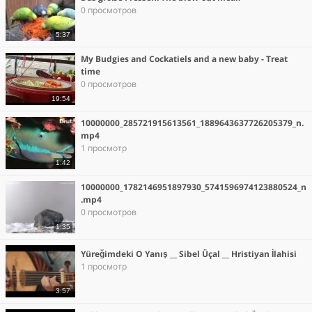
0 просмотров
5:37
My Budgies and Cockatiels and a new baby - Treat
time
0 просмотров
19:54
10000000_285721915613561_1889643637726205379_n.
mp4
1 просмотр
1:42
10000000_1782146951897930_5741596974123880524_n
.mp4
0 просмотров
1:35
Yüreğimdeki O Yanış __ Sibel Üçal __ Hristiyan İlahisi
1 просмотр
3:57