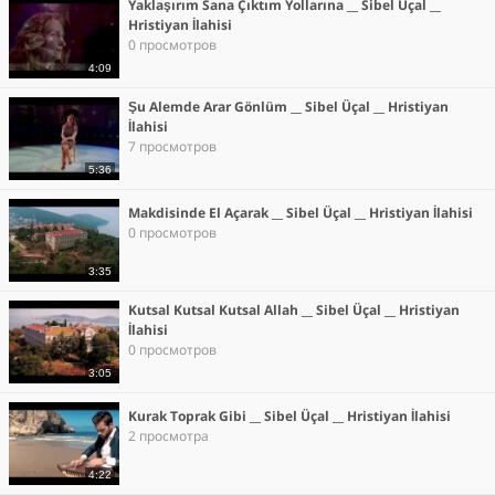
Yaklaşırım Sana Çıktım Yollarına __ Sibel Üçal __
Hristiyan İlahisi
0 просмотров
4:09
Şu Alemde Arar Gönlüm __ Sibel Üçal __ Hristiyan
İlahisi
7 просмотров
5:36
Makdisinde El Açarak __ Sibel Üçal __ Hristiyan İlahisi
0 просмотров
3:35
Kutsal Kutsal Kutsal Allah __ Sibel Üçal __ Hristiyan
İlahisi
0 просмотров
3:05
Kurak Toprak Gibi __ Sibel Üçal __ Hristiyan İlahisi
2 просмотра
4:22