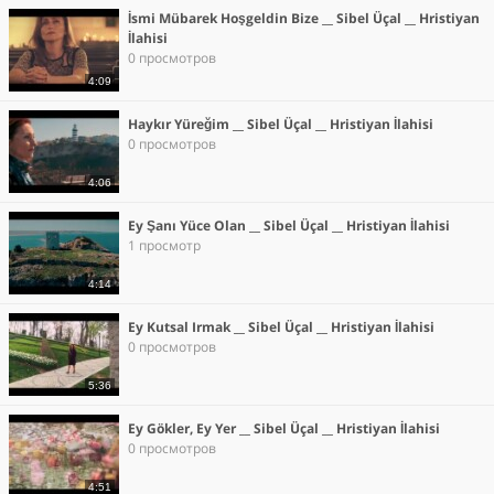
İsmi Mübarek Hoşgeldin Bize __ Sibel Üçal __ Hristiyan
İlahisi
0 просмотров
4:09
Haykır Yüreğim __ Sibel Üçal __ Hristiyan İlahisi
0 просмотров
4:06
Ey Şanı Yüce Olan __ Sibel Üçal __ Hristiyan İlahisi
1 просмотр
4:14
Ey Kutsal Irmak __ Sibel Üçal __ Hristiyan İlahisi
0 просмотров
5:36
Ey Gökler, Ey Yer __ Sibel Üçal __ Hristiyan İlahisi
0 просмотров
4:51