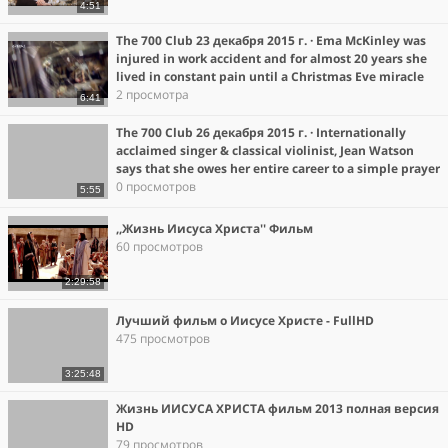
4:51
The 700 Club 23 декабря 2015 г. · Ema McKinley was
injured in work accident and for almost 20 years she
lived in constant pain until a Christmas Eve miracle
changed her life forever. http://share.cbn.com/44qve
2 просмотра
6:41
The 700 Club 26 декабря 2015 г. · Internationally
acclaimed singer & classical violinist, Jean Watson
says that she owes her entire career to a simple prayer
and a Christmas miracle. After a divorce, she suffered
0 просмотров
5:55
from deep depression and financial hards
,,Жизнь Иисуса Христа'' Фильм
60 просмотров
2:29:58
Лучший фильм о Иисусе Христе - FullHD
475 просмотров
3:25:48
Жизнь ИИСУСА ХРИСТА фильм 2013 полная версия
HD
79 просмотров