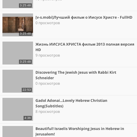
3:25:48
[v-s.mobi]Лучший фильм о Иисусе Христе - FullHD
0 просмотров
3:25:48
Жизнь ИИСУСА ХРИСТА фильм 2013 полная версия
HD
9 просмотров
3:25:48
Discovering The Jewish Jesus with Rabbi Kirt
Schneider
0 просмотров
22:53
Gadol Adonai...Lovely Hebrew Christian
Song(Subtitles)
8 просмотров
4:36
Beautiful! Israelis Worshiping Jesus in Hebrew in
Jerusalem!