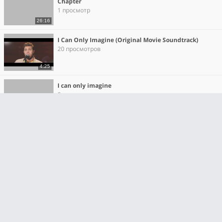
Chapter
1 просмотр
26:16
I Can Only Imagine (Original Movie Soundtrack)
20 просмотров
4:25
I can only imagine
0 просмотров
6:18
"I can only imagine" 2018 Movie - clip 22
3 просмотра
4:38
"I can only imagine" 2018 Movie - clip 23
19 просмотров
4:38
MercyMe - I Can Only Imagine (The Movie Session -