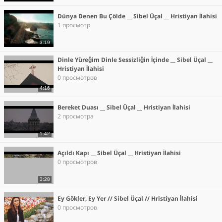
Dünya Denen Bu Çölde __ Sibel Üçal __ Hristiyan İlahisi
1 просмотр
3:19
Dinle Yüreğim Dinle Sessizliğin İçinde __ Sibel Üçal __
Hristiyan İlahisi
0 просмотров
4:16
Bereket Duası __ Sibel Üçal __ Hristiyan İlahisi
2 просмотра
1:42
Açıldı Kapı __ Sibel Üçal __ Hristiyan İlahisi
0 просмотров
3:28
Ey Gökler, Ey Yer // Sibel Üçal // Hristiyan İlahisi
0 просмотров