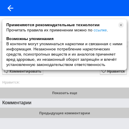
Применяются рекомендательные технологии
Прочитать правила их применении можно по
ссылке
.
Возможны упоминания
В контенте могут упоминаться наркотики и связанная с ними
меира
информация. Незаконное потребление наркотических
добавила видео
средств, психотропных веществ и их аналогов причиняет
07.03.2013
вред здоровью, их незаконный оборот запрещён и влечёт
At the foot of the cross
установленную законодательством ответственность
Комментировать
Нравится
Нравится:
Показать еще
Комментарии
Предыдущие комментарии