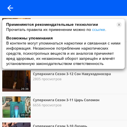
Тайная вечеря
Применяются рекомендательные технологии
2 просмотра
Прочитать правила их применении можно по
ссылке
.
26:39
Возможны упоминания
В контенте могут упоминаться наркотики и связанная с ними
Суперкнига Сезон 3-13 Добрый самарянин
информация. Незаконное потребление наркотических
3028 просмотров
средств, психотропных веществ и их аналогов причиняет
вред здоровью, их незаконный оборот запрещён и влечёт
установленную законодательством ответственность
26:38
Суперкнига Сезон 3-12 Сон Навуходоносора
2805 просмотров
26:36
Суперкнига Сезон 3-11 Царь Соломон
6656 просмотров
26:39
Суперкнига Сезон 3-10 Лазарь