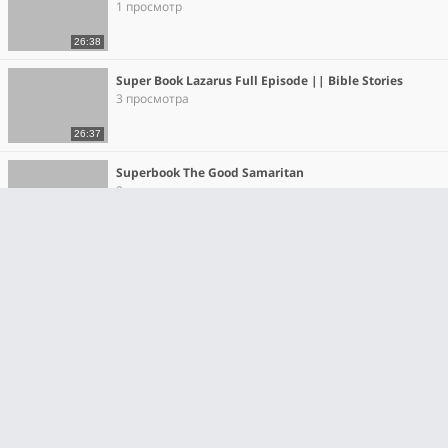
1 просмотр
26:38
Super Book Lazarus Full Episode || Bible Stories
3 просмотра
26:37
Superbook The Good Samaritan
3 просмотра
27:02
Superbook - Rahab and the Walls of Jericho - Season 2
Episode 4 Full Episode (Official HD Version)
0 просмотров
26:51
Испытание!
6 просмотров
26:38