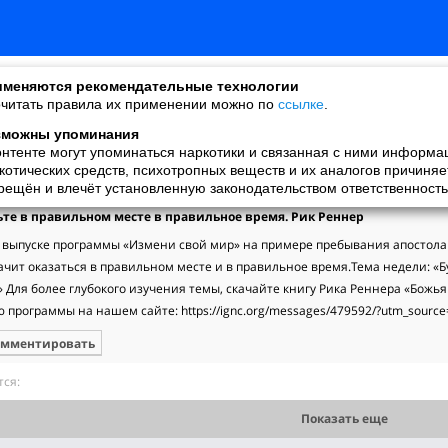
меняются рекомендательные технологии
читать правила их применении можно по
ссылке
.
зможны упоминания
онтенте могут упоминаться наркотики и связанная с ними информа
меира
котических средств, психотропных веществ и их аналогов причиняе
добавила видео
рещён и влечёт установленную законодательством ответственность
05.02.2023
дьте в правильном месте в правильное время. Рик Реннер
 выпуске программы «Измени свой мир» на примере пребывания апостола П
ачит оказаться в правильном месте и в правильное время.Тема недели: «Б
 Для более глубокого изучения темы, скачайте книгу Рика Реннера «Божья
 программы на нашем сайте: https://ignc.org/messages/479592/?utm_sour
омментировать
ся:
Показать еще