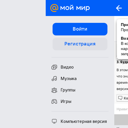
При
Войти
Про
Во
Регистрация
В к
нар
зап
3. Бу
Видео
В этом
что зн
Музыка
время»
версию
Группы
К
Игры
Нравит
Компьютерная версия