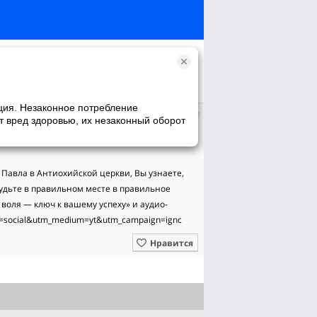
ция. Незаконное потребление
т вред здоровью, их незаконный оборот
авла в Антиохийской церкви, Вы узнаете, 
удьте в правильном месте в правильное 
 воля — ключ к вашему успеху» и аудио-
ce=social&utm_medium=yt&utm_campaign=ignc
Нравится