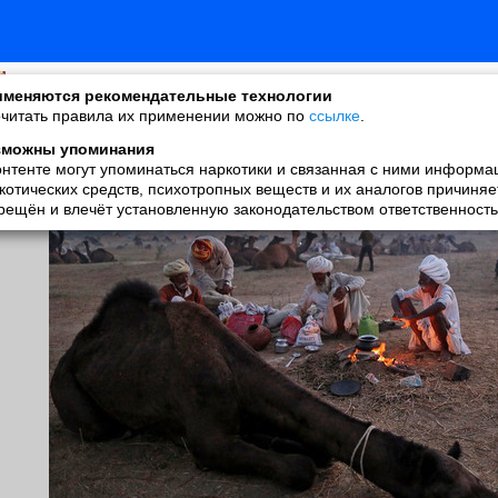
ирина палькевич
меняются рекомендательные технологии
added a photo
читать правила их применении можно по
ссылке
.
06 Apr в 18:36
зможны упоминания
онтенте могут упоминаться наркотики и связанная с ними информа
котических средств, психотропных веществ и их аналогов причиняе
рещён и влечёт установленную законодательством ответственность