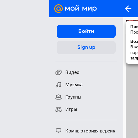
При
Войти
Про
Во
Sign up
В к
нар
зап
Видео
Музыка
Группы
Игры
Компьютерная версия