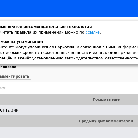
меняются рекомендательные технологии
читать правила их применении можно по
ссылке
.
зможны упоминания
онтенте могут упоминаться наркотики и связанная с ними информа
Федор
котических средств, психотропных веществ и их аналогов причиняе
добавил видео
рещён и влечёт установленную законодательством ответственность
30.12.2009
 повезло
омментировать
ся:
Показать еще
ентарии
Предыдущие комментарии