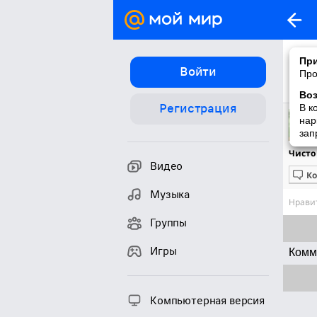
При
Войти
Про
Во
Регистрация
В к
нар
зап
Чисто
Видео
К
Музыка
Нравит
Группы
Игры
Комм
Компьютерная версия