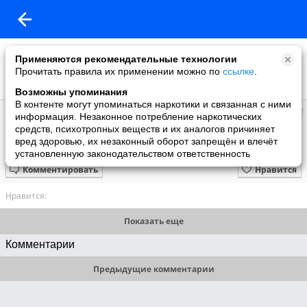
Применяются рекомендательные технологии
Прочитать правила их применении можно по
ссылке
.
Возможны упоминания
В контенте могут упоминаться наркотики и связанная с ними
Федор
информация. Незаконное потребление наркотических
добавил видео
средств, психотропных веществ и их аналогов причиняет
15.01.2010
вред здоровью, их незаконный оборот запрещён и влечёт
вот это обогнал
установленную законодательством ответственность
Комментировать
Нравится
Нравится:
Показать еще
Комментарии
Предыдущие комментарии