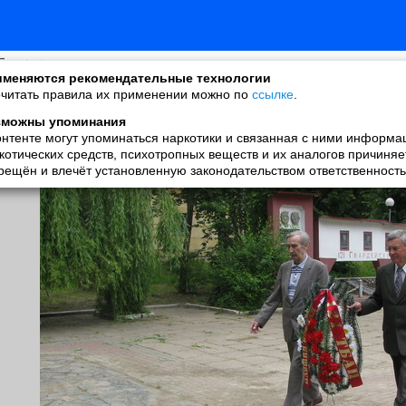
Dalnik
меняются рекомендательные технологии
added a photo
читать правила их применении можно по
ссылке
.
29 Jun в 00:17
зможны упоминания
онтенте могут упоминаться наркотики и связанная с ними информа
котических средств, психотропных веществ и их аналогов причиняе
рещён и влечёт установленную законодательством ответственность