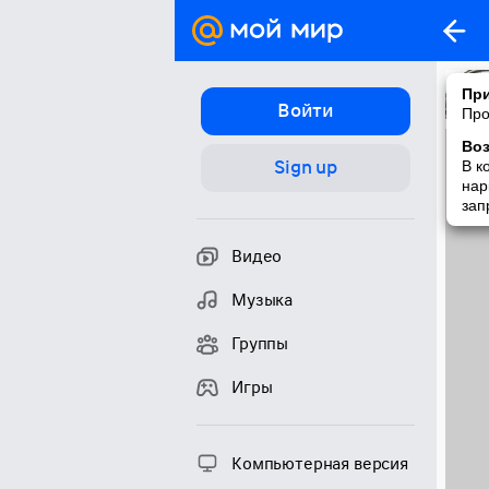
При
Войти
Про
Во
Sign up
В к
нар
зап
Видео
Музыка
Группы
Игры
Компьютерная версия