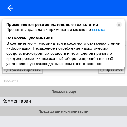
Применяются рекомендательные технологии
Прочитать правила их применении можно по
ссылке
.
Возможны упоминания
В контенте могут упоминаться наркотики и связанная с ними
Ann
информация. Незаконное потребление наркотических
добавила видео
средств, психотропных веществ и их аналогов причиняет
16.12.2020
вред здоровью, их незаконный оборот запрещён и влечёт
П. Ф. Кавалли. Влюбленный Геркулес/ Ercole amante. Париж
установленную законодательством ответственность
Комментировать
Нравится
Нравится:
Показать еще
Комментарии
Предыдущие комментарии