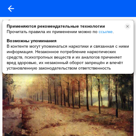
Татьяна Бородина
Применяются рекомендательные технологии
added a photo
Прочитать правила их применении можно по
ссылке
.
15 Jun в 19:39
Возможны упоминания
В контенте могут упоминаться наркотики и связанная с ними
информация. Незаконное потребление наркотических
средств, психотропных веществ и их аналогов причиняет
вред здоровью, их незаконный оборот запрещён и влечёт
установленную законодательством ответственность