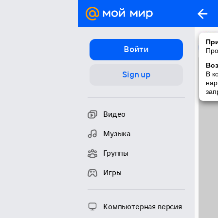
При
Войти
Про
Во
Sign up
В к
нар
зап
Видео
Музыка
Группы
Игры
Компьютерная версия