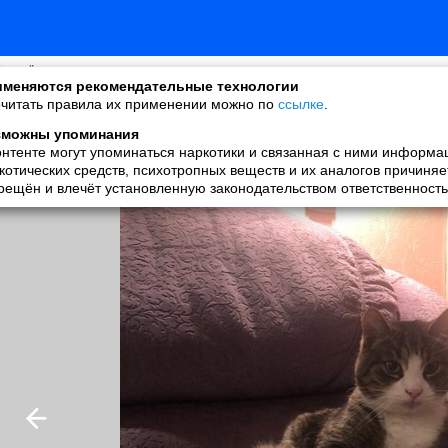
ВСЁ ПУЧКОМ :)
меняются рекомендательные технологии
added a photo
читать правила их применении можно по
ссылке
.
31 May в 08:42
зможны упоминания
онтенте могут упоминаться наркотики и связанная с ними информа
котических средств, психотропных веществ и их аналогов причиняе
рещён и влечёт установленную законодательством ответственность