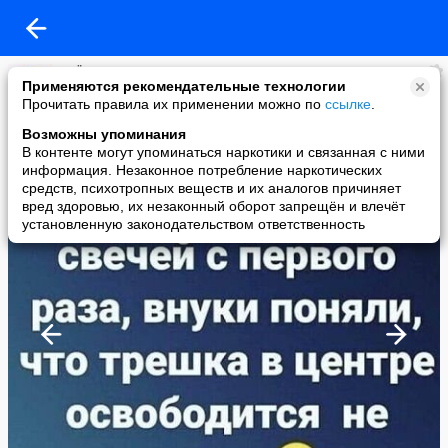
ВСЁ ПУЧКОМ :)
Применяются рекомендательные технологии
added a photo
Прочитать правила их применении можно по
ссылке
.
02 Nov в 11:14
Возможны упоминания
В контенте могут упоминаться наркотики и связанная с ними
информация. Незаконное потребление наркотических
средств, психотропных веществ и их аналогов причиняет
вред здоровью, их незаконный оборот запрещён и влечёт
установленную законодательством ответственность