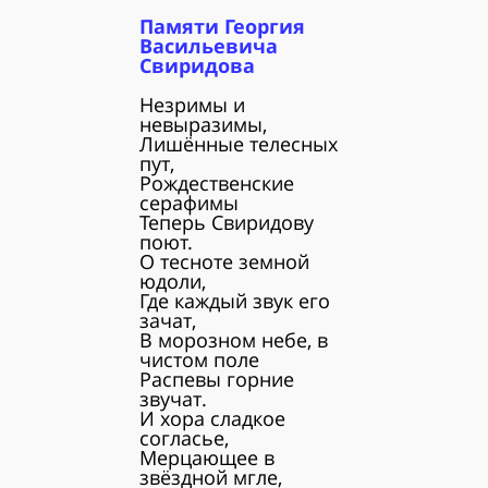
Памяти Георгия
Васильевича
Свиридова
Незримы и
невыразимы,
Лишённые телесных
пут,
Рождественские
серафимы
Теперь Свиридову
поют.
О тесноте земной
юдоли,
Где каждый звук его
зачат,
В морозном небе, в
чистом поле
Распевы горние
звучат.
И хора сладкое
согласье,
Мерцающее в
звёздной мгле,