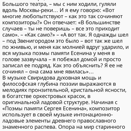
Большого театра, – мы с ним ходили, гуляли
вдоль Москвы-реки… И я ему говорю: «Вот
многие любопытствуют – как это так сочиняют
композиторы?» Он отвечает: «В большинстве
случаев – ты не поверишь – все это приходит
само». – «Как само?» – «А вот так. Я однажды шел
– под Звенигородом это было – вот так же шел
по жнивью, и меня как молнией вдруг ударило, и
вся музыка поэмы памяти Есенина у меня в
голове зазвучала – я побежал домой и просто
записал ее подряд. Как это объяснить? Я ее не
сочинял – она сама мне явилась»…
В музыке Свиридова духовная мощь и
философская глубина поэзии выражаются в
мелодиях пронзительной, кристальной ясности,
в богатстве оркестровых красок, в
оригинальной ладовой структуре. Начиная с
«Поэмы памяти Сергея Есенина», композитор
использует в своей музыке интонационно-
ладовые элементы древнего православного
знаменного распева. Опора на мир старинного