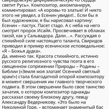
светит Русь». Композитор, аккомпанируя,
комментировал: «А коровы-то златые! И никто
этого не увидел, а Есенин увидел!.. Если бы я
был художником, я бы нарисовал картину:
Есенин – пастух. Пасет стадо. А с неба на него
смотрит пророк Исайя. Просвечивает в облаках
такой, как у Сальвадора. Дали…». Рассуждая о
стихийной силе настоящего таланта, Свиридов
приводил в пример есенинское исповедальное:
«Я – Божья дудка».
Да, именно так. Красота стихийного, истинно
русского религиозного чувства поэта в его
священном сопряжении Природы – Родины –
Библии («Земля моя златая! Осенний светлый
храм!») стала благодатной опорой композитору
в момент свершения им главного творческого
подвига. В этом свершении было свое таинство
зачатия, о котором композитор однажды
рассказал своему близкому другу, певцу
Александру Ведерникову. «Это было на
Николиной Горе, – вспоминает знаменитый бас