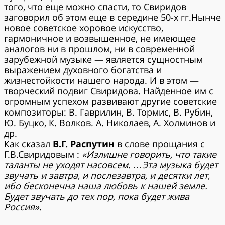
того, что еще можно спасти, то Свиридов
заговорил об этом еще в середине 50-х гг.Нынче
новое советское хоровое искусство,
гармоничное и возвышенное, не имеющее
аналогов ни в прошлом, ни в современной
зарубежной музыке — является сущностным
выражением духовного богатства и
жизнестойкости нашего народа. И в этом —
творческий подвиг Свиридова. Найденное им с
огромным успехом развивают другие советские
композиторы: В. Гаврилин, В. Тормис, В. Рубин,
Ю. Буцко, К. Волков. А. Николаев, А. Холминов и
др.
Как сказал
В.Г. Распутин
в слове прощания с
Г.В.Свиридовым :
«Излишне говорить, что такие
таланты не уходят насовсем. …Эта музыка будет
звучать и завтра, и послезавтра, и десятки лет,
ибо бесконечна наша любовь к нашей земле.
Будет звучать до тех пор, пока будет жива
Россия».