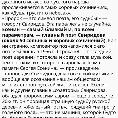
духовного искусства русского народа
прослеживается в таких хоровых сочинениях,
как «Душа грустит о небесах».
«Пророк — это символ поэта, его судьбы!» —
говорит Свиридов. Эта параллель не случайна.
Есенин — самый близкий и, по всем
параметрам, — главный поэт Свиридова
(около 50 сольных и хоровых сочинений).
Как
ни странно, композитор познакомился с его
поэзией лишь в 1956 г. Строка «Я — последний
поэт деревни» потрясла и сразу стала музыкой,
тем ростком, из которого выросла «Поэма
памяти Сергея Есенина» — произведение
этапное для Свиридова, для советской музыки и
вообще для осознания нашим обществом
многих сторон русской жизни тех лет. Есенин,
как и другие главные «соавторы» Свиридова,
обладал пророческим даром — еще в середине
20-х гг. он прорицал страшную судьбу русской
деревни. «Железный гость», грядущий «на тропу
голубого поля», — это не машина, которой будто
бы боялся Есенин (так когда-то считали), это