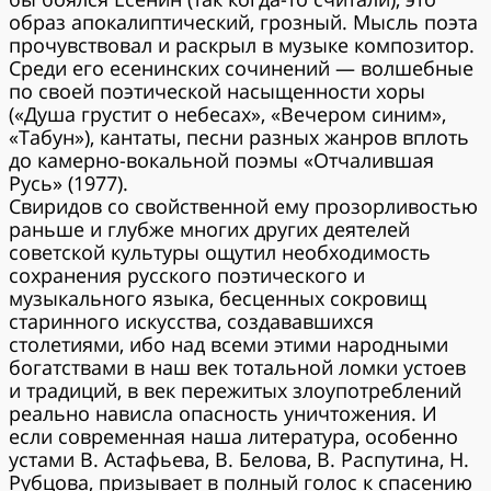
образ апокалиптический, грозный. Мысль поэта
прочувствовал и раскрыл в музыке композитор.
Среди его есенинских сочинений — волшебные
по своей поэтической насыщенности хоры
(«Душа грустит о небесах», «Вечером синим»,
«Табун»), кантаты, песни разных жанров вплоть
до камерно-вокальной поэмы «Отчалившая
Русь» (1977).
Свиридов со свойственной ему прозорливостью
раньше и глубже многих других деятелей
советской культуры ощутил необходимость
сохранения русского поэтического и
музыкального языка, бесценных сокровищ
старинного искусства, создававшихся
столетиями, ибо над всеми этими народными
богатствами в наш век тотальной ломки устоев
и традиций, в век пережитых злоупотреблений
реально нависла опасность уничтожения. И
если современная наша литература, особенно
устами В. Астафьева, В. Белова, В. Распутина, Н.
Рубцова, призывает в полный голос к спасению