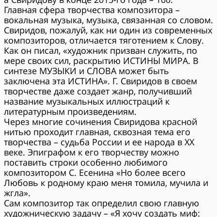
Главная сфера творчества композитора –
вокальная музыка, музыка, связанная со словом.
Свиридов, пожалуй, как ни один из современных
композиторов, отличается тяготением к Слову.
Как он писал, «художник призван служить, по
мере своих сил, раскрытию ИСТИНЫ МИРА. В
синтезе МУЗЫКИ и СЛОВА может быть
заключена эта ИСТИНА». Г. Свиридов в своем
творчестве даже создает жанр, получивший
название музыкальных иллюстраций к
литературным произведениям.
Через многие сочинения Свиридова красной
нитью проходит главная, сквозная тема его
творчества – судьба России и ее народа в ХХ
веке. Эпиграфом к его творчеству можно
поставить строки особенно любимого
композитором С. Есенина «Но более всего
Любовь к родному краю меня томила, мучила и
жгла».
Сам композитор так определил свою главную
художническую задачу – «Я хочу создать миф: