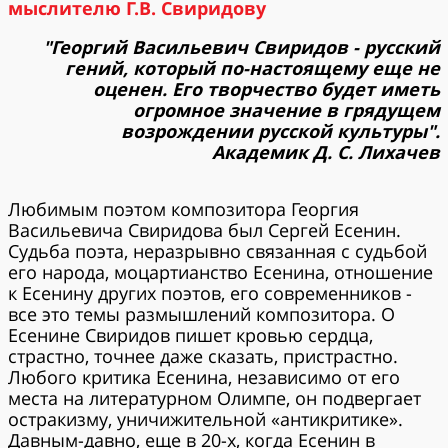
мыслителю Г.В. Свиридову
"Георгий Васильевич Свиридов - русский
гений, который по-настоящему еще не
оценен. Его творчество будет иметь
огромное значение в грядущем
возрождении русской культуры".
Академик Д. С. Лихачев
Любимым поэтом композитора Георгия
Васильевича Свиридова был Сергей Есенин.
Судьба поэта, неразрывно связанная с судьбой
его народа, моцартианство Есенина, отношение
к Есенину других поэтов, его современников -
все это темы размышлений композитора. О
Есенине Свиридов пишет кровью сердца,
страстно, точнее даже сказать, пристрастно.
Любого критика Есенина, независимо от его
места на литературном Олимпе, он подвергает
остракизму, уничижительной «антикритике».
Давным-давно, еще в 20-х, когда Есенин в