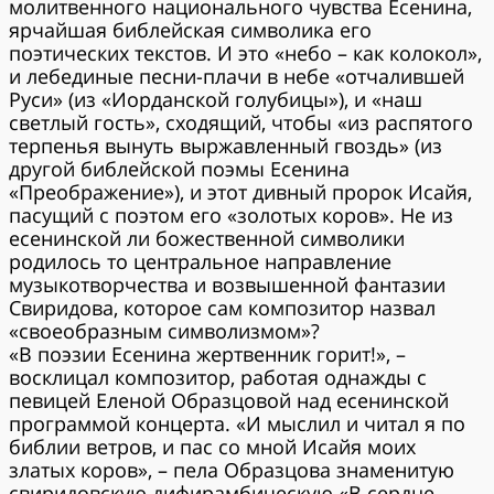
молитвенного национального чувства Есенина,
ярчайшая библейская символика его
поэтических текстов. И это «небо – как колокол»,
и лебединые песни-плачи в небе «отчалившей
Руси» (из «Иорданской голубицы»), и «наш
светлый гость», сходящий, чтобы «из распятого
терпенья вынуть выржавленный гвоздь» (из
другой библейской поэмы Есенина
«Преображение»), и этот дивный пророк Исайя,
пасущий с поэтом его «золотых коров». Не из
есенинской ли божественной символики
родилось то центральное направление
музыкотворчества и возвышенной фантазии
Свиридова, которое сам композитор назвал
«своеобразным символизмом»?
«В поэзии Есенина жертвенник горит!», –
восклицал композитор, работая однажды с
певицей Еленой Образцовой над есенинской
программой концерта. «И мыслил и читал я по
библии ветров, и пас со мной Исайя моих
златых коров», – пела Образцова знаменитую
свиридовскую дифирамбическую «В сердце