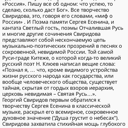
«Россия». Пишу все об одном: что успею, то
сделаю, сколько даст Бог». Все творчество
Свиридова, это, говоря его словами, «миф о
России» . И Поэма памяти Сергея Есенина, и
кантата Светлый гость, поэмы Отчалившая Русь
и многие другие сочинения Свиридова
представляют собой нескончаемую цепь
музыкально-поэтических прозрений в песнях о
сокровенной, невидимой России. Той самой
Руси-граде Китеже, о которой когда-то великий
русский поэт Н. Клюев написал вещие слова:
«Познал я, … что, кроме видимого устройства
жизни русского народа как государства, или
вообще человеческого общества, существует
тайная, скрытая от гордых взоров иерархия,
церковь невидимая – Святая Русь…».
Георгий Свиридов первым обратился к
творчеству Сергея Есенина в классической
музыке, раскрыл его всемирное, сокровенное
духовное значение ("Душа грустит о небесах").
Свиридова захватила стихийная мощь глубокого