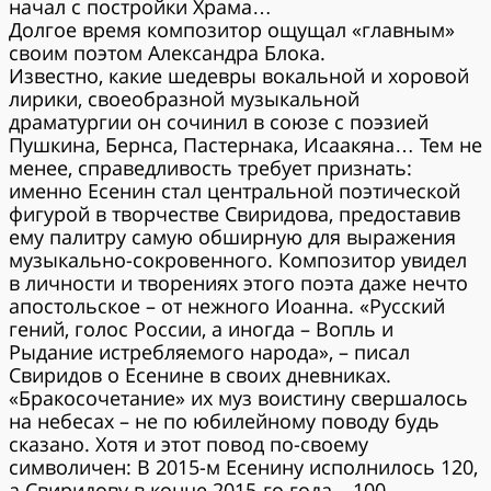
начал с постройки Храма…
Долгое время композитор ощущал «главным»
своим поэтом Александра Блока.
Известно, какие шедевры вокальной и хоровой
лирики, своеобразной музыкальной
драматургии он сочинил в союзе с поэзией
Пушкина, Бернса, Пастернака, Исаакяна… Тем не
менее, справедливость требует признать:
именно Есенин стал центральной поэтической
фигурой в творчестве Свиридова, предоставив
ему палитру самую обширную для выражения
музыкально-сокровенного. Композитор увидел
в личности и творениях этого поэта даже нечто
апостольское – от нежного Иоанна. «Русский
гений, голос России, а иногда – Вопль и
Рыдание истребляемого народа», – писал
Свиридов о Есенине в своих дневниках.
«Бракосочетание» их муз воистину свершалось
на небесах – не по юбилейному поводу будь
сказано. Хотя и этот повод по-своему
символичен: В 2015-м Есенину исполнилось 120,
а Свиридову в конце 2015-го года – 100.