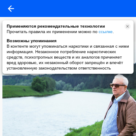
Елена Елена
Применяются рекомендательные технологии
14-12-2015 19:37
Прочитать правила их применении можно по
ссылке
.
"ДУША ГРУСТИТ О НЕБЕСАХ". Г. СВИРИДОВ и С. ЕСЕНИН
Возможны упоминания
В контенте могут упоминаться наркотики и связанная с ними
информация. Незаконное потребление наркотических
средств, психотропных веществ и их аналогов причиняет
вред здоровью, их незаконный оборот запрещён и влечёт
установленную законодательством ответственность