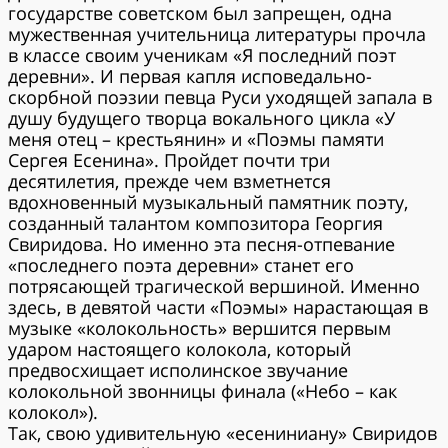
государстве советском был запрещен, одна
мужественная учительница литературы прочла
в классе своим ученикам «Я последний поэт
деревни». И первая капля исповедально-
скорбной поэзии певца Руси уходящей запала в
душу будущего творца вокального цикла «У
меня отец – крестьянин» и «Поэмы памяти
Сергея Есенина». Пройдет почти три
десятилетия, прежде чем взметнется
вдохновенный музыкальный памятник поэту,
созданный талантом композитора Георгия
Свиридова. Но именно эта песня-отпевание
«последнего поэта деревни» станет его
потрясающей трагической вершиной. Именно
здесь, в девятой части «Поэмы» нарастающая в
музыке «колокольность» вершится первым
ударом настоящего колокола, который
предвосхищает исполинское звучание
колокольной звонницы финала («Небо – как
колокол»).
Так, свою удивительную «есениниану» Свиридов