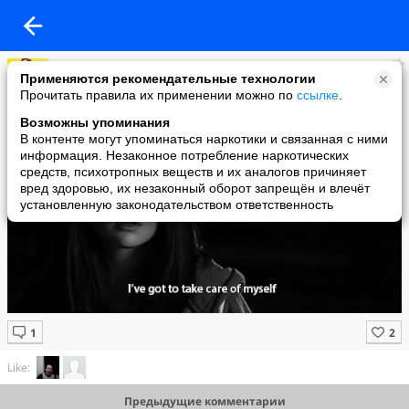
.LOLIPOP
Применяются рекомендательные технологии
added a photo
Прочитать правила их применении можно по
ссылке
.
18 Mar в 20:04
Возможны упоминания
В контенте могут упоминаться наркотики и связанная с ними
информация. Незаконное потребление наркотических
средств, психотропных веществ и их аналогов причиняет
вред здоровью, их незаконный оборот запрещён и влечёт
установленную законодательством ответственность
Like:
Предыдущие комментарии