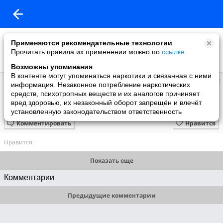
Применяются рекомендательные технологии
Прочитать правила их применении можно по
ссылке
.
Возможны упоминания
В контенте могут упоминаться наркотики и связанная с ними
Ленингр, Михайловская Военная Артиллерийская Академия, 1820-н/вр
информация. Незаконное потребление наркотических
добавил видео
средств, психотропных веществ и их аналогов причиняет
14.06.2014
вред здоровью, их незаконный оборот запрещён и влечёт
Тактические ракетные комплексы сухопутных войск Луна & Точка-У
установленную законодательством ответственность
Комментировать
Нравится
Нравится:
Показать еще
Комментарии
Предыдущие комментарии