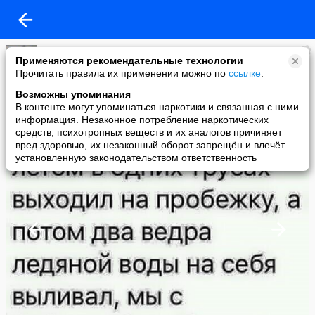
Группа Позитива
Применяются рекомендательные технологии
added a photo
Прочитать правила их применении можно по
ссылке
.
22 Sep в 11:44
Возможны упоминания
В контенте могут упоминаться наркотики и связанная с ними
информация. Незаконное потребление наркотических
средств, психотропных веществ и их аналогов причиняет
вред здоровью, их незаконный оборот запрещён и влечёт
установленную законодательством ответственность