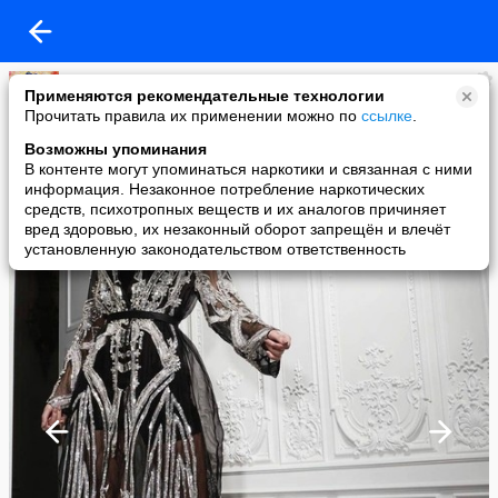
Современная Девушка
Применяются рекомендательные технологии
added a photo
Прочитать правила их применении можно по
ссылке
.
03 Jan в 17:34
Возможны упоминания
В контенте могут упоминаться наркотики и связанная с ними
информация. Незаконное потребление наркотических
средств, психотропных веществ и их аналогов причиняет
вред здоровью, их незаконный оборот запрещён и влечёт
установленную законодательством ответственность