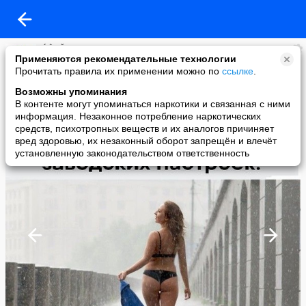
ḾẰЯǨ
Применяются рекомендательные технологии
added a photo
Прочитать правила их применении можно по
ссылке
.
16 Aug в 23:08
Возможны упоминания
В контенте могут упоминаться наркотики и связанная с ними
информация. Незаконное потребление наркотических
средств, психотропных веществ и их аналогов причиняет
вред здоровью, их незаконный оборот запрещён и влечёт
установленную законодательством ответственность