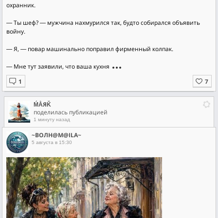
охранник.
― Ты шеф? ― мужчина нахмурился так, будто собирался объявить
войну.
― Я, ― повар машинально поправил фирменный колпак.
― Мне тут заявили, что ваша кухня
ḾẰЯǨ
поделилась публикацией
1 минуту назад
~ВОЛН@М@ILA~
5 августа в 15:30