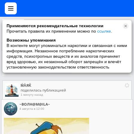
ḾẰЯǨ
Применяются рекомендательные технологии
„Каждый человек имеет свой внутренний свет. Только у кого-то это свет свечи, а у кого-то — свет маяка.“
Прочитать правила их применении можно по
ссылке
.
Возможны упоминания
В контенте могут упоминаться наркотики и связанная с ними
Подписаться
информация. Незаконное потребление наркотических
средств, психотропных веществ и их аналогов причиняет
вред здоровью, их незаконный оборот запрещён и влечёт
установленную законодательством ответственность
Участники
О группе
Видео
ḾẰЯǨ
поделилась публикацией
1 минуту назад
~ВОЛН@М@ILA~
4 августа в 12:00