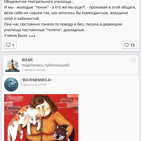
Общежитие театрального училища...
И мы - молодые "гении" - а кто же мы еще?!. - проживая в этой общаге,
вели себя не совсем так, как хотелось бы комендантше, женщине
злой и хабалистой.
Она нас постоянно гоняла по поводу и без, писала в дирекцию
училища постоянные "телеги"- докладные.
У меня было
ḾẰЯǨ
поделилась публикацией
1 минуту назад
~ВОЛН@М@ILA~
5 августа в 13:00