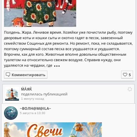
Полдень. Жара. Ленивое время. Хозяйки уже почистили рыбу, поэтому
дворовые коты и кошки сыты и охотно гадят в песок, завезенный
семейством Сощиных для ремонта. Но ремонт, пока, не складывается,
поэтому суммарный состав песка все ухудшается и ухудшается.
Впрочем, как для кого. Животные вполне довольны общественным
туалетом на относительно свежем воздухе. Справив нужду, они
удаляются на чердаки, где
Комментировать
ḾẰЯǨ
поделилась публикацией
1 минуту назад
~ВОЛН@М@ILA~
5 августа в 13:30