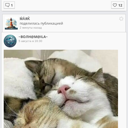
ḾẰЯǨ
поделилась публикацией
2 минуты назад
~ВОЛН@М@ILA~
5 августа в 16:30