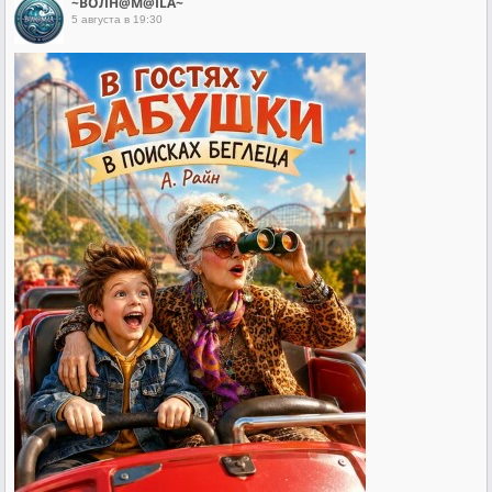
~ВОЛН@М@ILA~
5 августа в 19:30