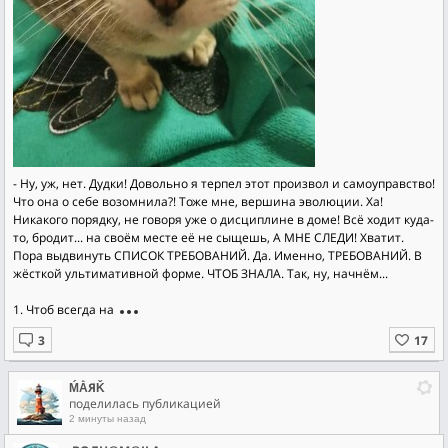
- Ну, уж, нет. Дудки! Довольно я терпел этот произвол и самоуправство!
Что она о себе возомнила?! Тоже мне, вершина эволюции. Ха!
Никакого порядку, не говоря уже о дисциплине в доме! Всё ходит куда-
то, бродит... на своём месте её не сыщешь, А МНЕ СЛЕДИ! Хватит.
Пора выдвинуть СПИСОК ТРЕБОВАНИЙ. Да. Именно, ТРЕБОВАНИЙ. В
жёсткой ультимативной форме. ЧТОБ ЗНАЛА. Так, ну, начнём...
1. Чтоб всегда на
ḾẰЯǨ
поделилась публикацией
2 минуты назад