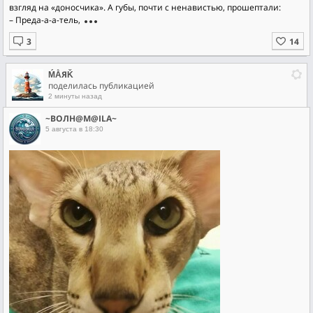
взгляд на «доносчика». А губы, почти с ненавистью, прошептали:
– Преда-а-а-тель,
ḾẰЯǨ
поделилась публикацией
2 минуты назад
~ВОЛН@М@ILA~
5 августа в 18:30