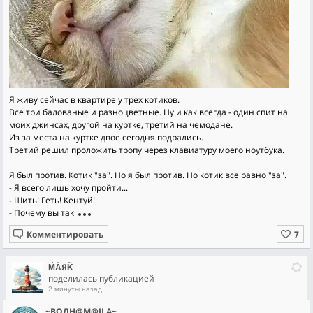
Я живу сейчас в квартире у трех котиков.
Все три балованые и разноцветные. Ну и как всегда - один спит на
моих джинсах, другой на куртке, третий на чемодане.
Из за места на куртке двое сегодня подрались.
Третий решил проложить тропу через клавиатуру моего ноутбука.
Я был против. Котик "за". Но я был против. Но котик все равно "за".
- Я всего лишь хочу пройти...
- Шить! Геть! Кентуй!
- Почему вы так
Комментировать
ḾẰЯǨ
поделилась публикацией
2 минуты назад
~ВОЛН@М@ILA~