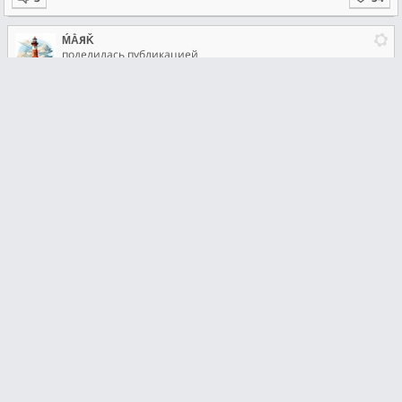
ḾẰЯǨ
поделилась публикацией
среда в 07:45
~ВОЛН@М@ILA~
4 августа в 09:07