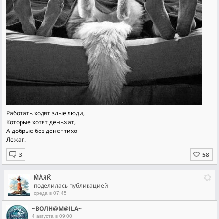
Работать ходят злые люди,
Которые хотят деньжат,
А добрые без денег тихо
Лежат.
ḾẰЯǨ
поделилась публикацией
среда в 07:45
~ВОЛН@М@ILA~
4 августа в 09:00