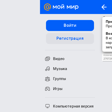
О гру
При
Назван
Войти
Про
Любящ
Описан
Во
Что мо
Регистрация
В к
случаи
бабуше
нар
зап
Интере
Матери
Количес
Видео
27072
Музыка
Группы
Игры
Компьютерная версия