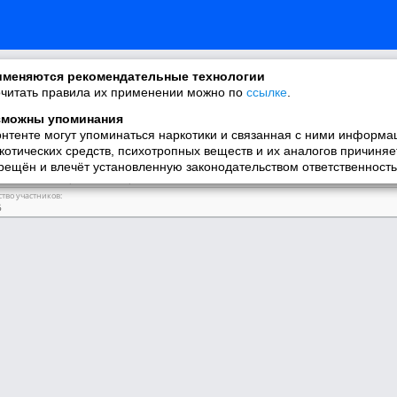
ппе
меняются рекомендательные технологии
ие:
читать правила их применении можно по
ссылке
.
ие мамы
ие:
зможны упоминания
жет быть важнее для мамы, чем ее малыш? Наша группа посвящена, пожалуй, самому п
онтенте могут упоминаться наркотики и связанная с ними информа
 из жизни, смешные фотографии, полезные советы, ежедневное вдохновение - мы постар
к и всех-всех причастных. Счастье нельзя купить, но его можно родить!
котических средств, психотропных веществ и их аналогов причиняе
рещён и влечёт установленную законодательством ответственность
сы:
нство, малыш, ребенок, юмор, счастье, семья, папа, дом, дети
тво участников:
6