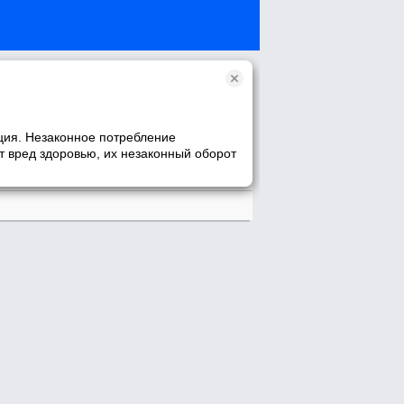
рекрасному в жизни женщины - материнству. Забавные
ция. Незаконное потребление
ались собрать все самое интересное для мам, пап,
т вред здоровью, их незаконный оборот