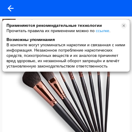
По Фрейду
Применяются рекомендательные технологии
added a photo
Прочитать правила их применении можно по
ссылке
.
27 Dec в 00:17
Возможны упоминания
В контенте могут упоминаться наркотики и связанная с ними
информация. Незаконное потребление наркотических
средств, психотропных веществ и их аналогов причиняет
вред здоровью, их незаконный оборот запрещён и влечёт
установленную законодательством ответственность