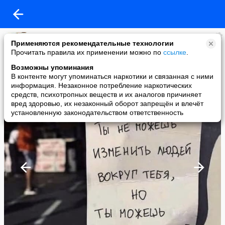
Лучшие приколы!
Применяются рекомендательные технологии
added a photo
Прочитать правила их применении можно по
ссылке
.
16 Jun в 10:31
Возможны упоминания
В контенте могут упоминаться наркотики и связанная с ними
информация. Незаконное потребление наркотических
средств, психотропных веществ и их аналогов причиняет
вред здоровью, их незаконный оборот запрещён и влечёт
установленную законодательством ответственность