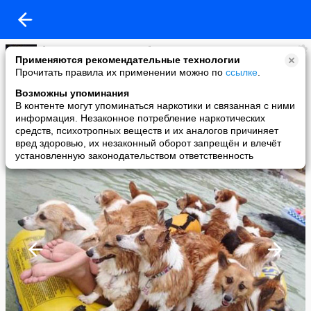
🐾 Мир СОБАК и КОШЕК 🐾
Применяются рекомендательные технологии
added a photo
Прочитать правила их применении можно по
ссылке
.
22 Apr в 14:43
Возможны упоминания
В контенте могут упоминаться наркотики и связанная с ними
информация. Незаконное потребление наркотических
средств, психотропных веществ и их аналогов причиняет
вред здоровью, их незаконный оборот запрещён и влечёт
установленную законодательством ответственность