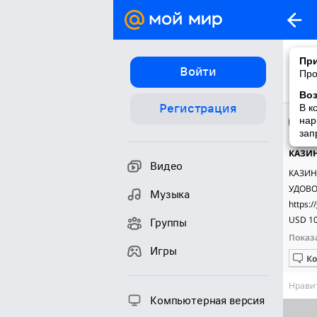
При
Войти
Про
Во
Регистрация
В к
нар
зап
КАЗИ
Видео
КАЗИН
УДОВО
Музыка
https:
USD 10
Группы
200 / 
Игры
КАЗИНО
К
Более 
крипт
Нравит
https:
Компьютерная версия
и тд.=