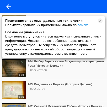
266. Святые Отцы и учителя Церкви (История
Применяются рекомендательные технологии
Церкви).avi
Прочитать правила их применении можно по
ссылке
.
2 просмотра
9:24
Возможны упоминания
В контенте могут упоминаться наркотики и связанная с ними
265. Просветительская деятельность святых
информация. Незаконное потребление наркотических
Кирилла и Мефодия (История Церкви)
средств, психотропных веществ и их аналогов причиняет
13 просмотров
вред здоровью, их незаконный оборот запрещён и влечёт
установленную законодательством ответственность
9:30
264. Выбор Веры князем Владимиром и крещение
Руси (История Церкви)
0 просмотров
9:34
263. Разделение Церкви (История Церкви)
4 просмотра
9:31
262. Седьмой Вселенский Собор (История Церкви)