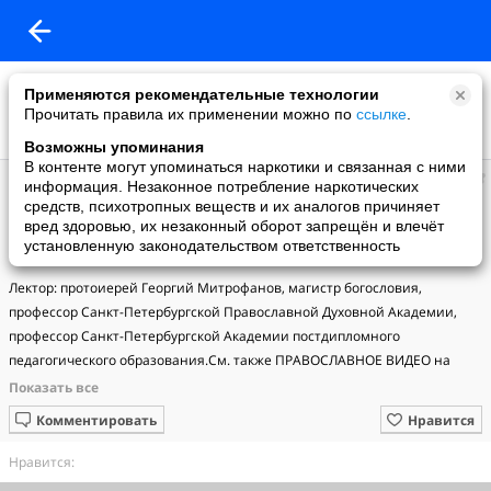
Применяются рекомендательные технологии
Прочитать правила их применении можно по
ссылке
.
Возможны упоминания
В контенте могут упоминаться наркотики и связанная с ними
В гостях у прихожанки
информация. Незаконное потребление наркотических
добавил видео
средств, психотропных веществ и их аналогов причиняет
07.08.2017
вред здоровью, их незаконный оборот запрещён и влечёт
Кинолекторий. Образ ГУЛАГа в отечественном кинематографе:
установленную законодательством ответственность
«Последний бой майора Пугачева»
Лектор: протоиерей Георгий Митрофанов, магистр богословия, 
профессор Санкт-Петербургской Православной Духовной Академии, 
профессор Санкт-Петербургской Академии постдипломного 
педагогического образования.См. также ПРАВОСЛАВНОЕ ВИДЕО на 
портале "Азбука веры":http://azbyka.ru/video/
Комментировать
Нравится
Нравится: