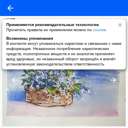
ЖИВОПИСЬ: ВЧЕРА,СЕГОДНЯ,ЗАВТРА
Применяются рекомендательные технологии
added a photo
Прочитать правила их применении можно по
ссылке
.
07 Mar в 20:48
Возможны упоминания
В контенте могут упоминаться наркотики и связанная с ними
информация. Незаконное потребление наркотических
средств, психотропных веществ и их аналогов причиняет
вред здоровью, их незаконный оборот запрещён и влечёт
установленную законодательством ответственность