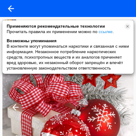
ЖИВОПИСЬ: ВЧЕРА,СЕГОДНЯ,ЗАВТРА
Применяются рекомендательные технологии
added a photo
Прочитать правила их применении можно по
ссылке
.
06 Jan в 20:01
Возможны упоминания
В контенте могут упоминаться наркотики и связанная с ними
информация. Незаконное потребление наркотических
средств, психотропных веществ и их аналогов причиняет
вред здоровью, их незаконный оборот запрещён и влечёт
установленную законодательством ответственность