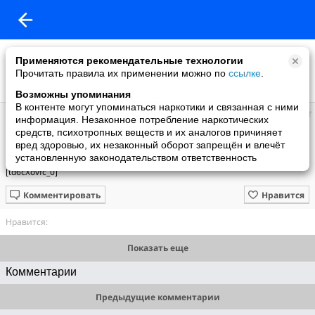
Применяются рекомендательные технологии
Прочитать правила их применении можно по
ссылке
.
Возможны упоминания
В контенте могут упоминаться наркотики и связанная с ними
Дункан
информация. Незаконное потребление наркотических
добавила видео
средств, психотропных веществ и их аналогов причиняет
24.02.2024
вред здоровью, их незаконный оборот запрещён и влечёт
Гала 2011 Невский 20
установленную законодательством ответственность
[td6cXovfc_0]
Комментировать
Нравится
Нравится:
Показать еще
Комментарии
Предыдущие комментарии